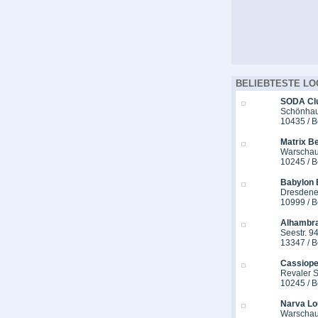
BELIEBTESTE LO
SODA Cl
Schönhaus
10435 / B
Matrix Be
Warschau
10245 / B
Babylon 
Dresdener
10999 / B
Alhambra
Seestr. 9
13347 / B
Cassiope
Revaler St
10245 / B
Narva Lo
Warschau