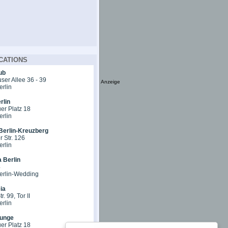
CATIONS
ub
er Allee 36 - 39
Anzeige
erlin
rlin
er Platz 18
erlin
Berlin-Kreuzberg
 Str. 126
erlin
 Berlin
4
erlin-Wedding
ia
r. 99, Tor II
erlin
unge
er Platz 18