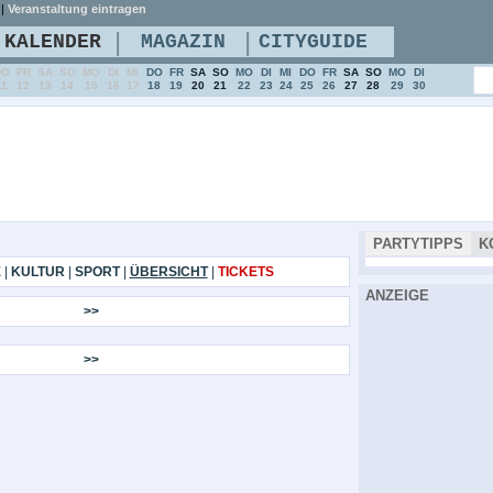
|
Veranstaltung eintragen
|
|
KALENDER
MAGAZIN
CITYGUIDE
DO
FR
SA
SO
MO
DI
MI
DO
FR
SA
SO
MO
DI
MI
DO
FR
SA
SO
MO
DI
11
12
13
14
15
16
17
18
19
20
21
22
23
24
25
26
27
28
29
30
PARTYTIPPS
K
E
|
KULTUR
|
SPORT
|
ÜBERSICHT
|
TICKETS
ANZEIGE
>>
>>