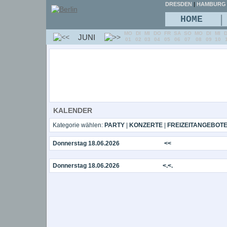
DRESDEN
|
HAMBURG
|
HOME
MO
DI
MI
DO
FR
SA
SO
MO
DI
MI
JUNI
01
02
03
04
05
06
07
08
09
10
KALENDER
Kategorie wählen:
PARTY
|
KONZERTE
|
FREIZEITANGEBOT
Donnerstag 18.06.2026
<<
Donnerstag 18.06.2026
<.<.