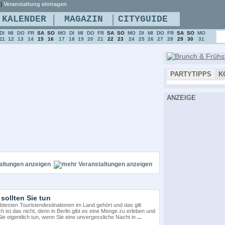
|
Veranstaltung eintragen
|
|
KALENDER
MAGAZIN
CITYGUIDE
DI
MI
DO
FR
SA
SO
MO
DI
MI
DO
FR
SA
SO
MO
DI
MI
DO
FR
SA
SO
MO
11
12
13
14
15
16
17
18
19
20
21
22
23
24
25
26
27
28
29
30
31
PARTYTIPPS
K
ANZEIGE
altungen anzeigen
sollten Sie tun
ebtesten Touristendestinationen im Land gehört und das gilt
 ist das nicht, denn in Berlin gibt es eine Menge zu erleben und
ie eigentlich tun, wenn Sie eine unvergessliche Nacht in
...