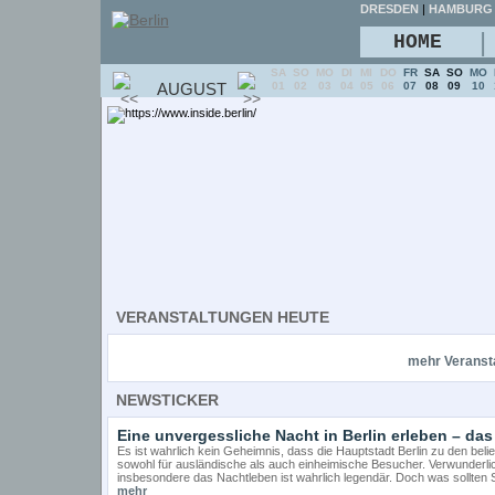
DRESDEN
|
HAMBURG
|
HOME
SA
SO
MO
DI
MI
DO
FR
SA
SO
MO
AUGUST
01
02
03
04
05
06
07
08
09
10
VERANSTALTUNGEN HEUTE
mehr Veranst
NEWSTICKER
Eine unvergessliche Nacht in Berlin erleben – das 
Es ist wahrlich kein Geheimnis, dass die Hauptstadt Berlin zu den beli
sowohl für ausländische als auch einheimische Besucher. Verwunderlich
insbesondere das Nachtleben ist wahrlich legendär. Doch was sollten S
mehr