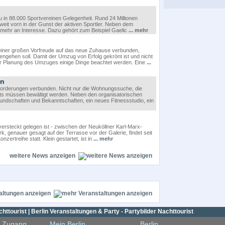
zu in 88.000 Sportvereinen Gelegenheit. Rund 24 Millionen
 weit vorn in der Gunst der aktiven Sportler. Neben dem
mehr an Interesse. Dazu gehört zum Beispiel Gaelic
... mehr
 einer großen Vorfreude auf das neue Zuhause verbunden,
ngehen soll. Damit der Umzug von Erfolg gekrönt ist und nicht
 der Planung des Umzuges einige Dinge beachtet werden. Eine
...
en
sforderungen verbunden. Nicht nur die Wohnungssuche, die
ts müssen bewältigt werden. Neben den organisatorischen
ndschaften und Bekanntschaften, ein neues Fitnessstudio, ein
ersteckt gelegen ist - zwischen der Neuköllner Karl-Marx-
 genauer gesagt auf der Terrasse vor der Galerie, findet seit
ertreihe statt. Klein gestartet, ist in
... mehr
weitere News anzeigen
altungen anzeigen
httourist | Berlin Veranstaltungen & Party - Partybilder Nachttourist
r Zugang
Mein Berlin
Berlin