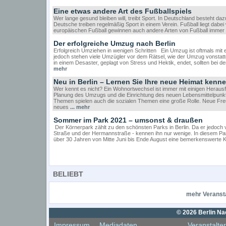
Eine etwas andere Art des Fußballspiels
Wer lange gesund bleiben will, treibt Sport. In Deutschland besteht da
Deutsche treiben regelmäßig Sport in einem Verein. Fußball liegt dabei
europäischen Fußball gewinnen auch andere Arten von Fußball immer 
Der erfolgreiche Umzug nach Berlin
Erfolgreich Umziehen in wenigen Schritten Ein Umzug ist oftmals mit
jedoch stehen viele Umzügler vor dem Rätsel, wie der Umzug vonstatte
in einem Desaster, geplagt von Stress und Hektik, endet, sollten bei
mehr
Neu in Berlin – Lernen Sie Ihre neue Heimat kenn
Wer kennt es nicht? Ein Wohnortwechsel ist immer mit einigen Herau
Planung des Umzugs und die Einrichtung des neuen Lebensmittelpunk
Themen spielen auch die sozialen Themen eine große Rolle. Neue Freu
neues
... mehr
Sommer im Park 2021 – umsonst & draußen
Der Körnerpark zählt zu den schönsten Parks in Berlin. Da er jedoch v
Straße und der Hermannstraße - kennen ihn nur wenige. In diesem Park,
über 30 Jahren von Mitte Juni bis Ende August eine bemerkenswerte Konz
BELIEBT
mehr Veranst
© 2026 Berlin Nac
Impressum
Mediadaten
Veranstalte