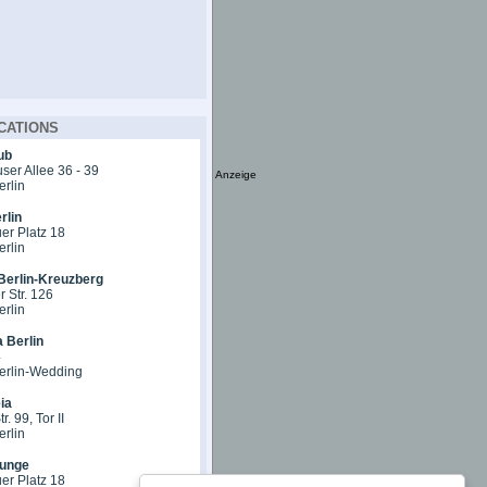
CATIONS
ub
er Allee 36 - 39
Anzeige
erlin
rlin
er Platz 18
erlin
Berlin-Kreuzberg
 Str. 126
erlin
 Berlin
4
erlin-Wedding
ia
r. 99, Tor II
erlin
unge
er Platz 18