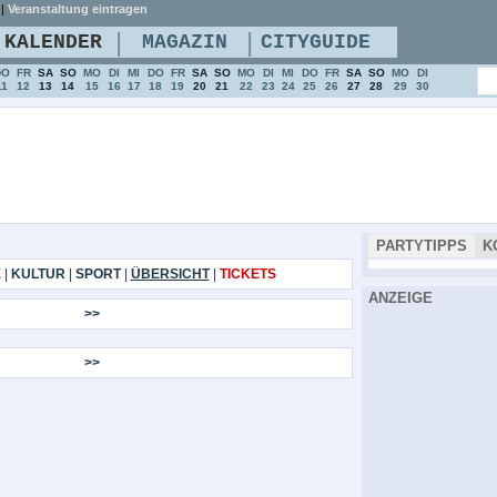
|
Veranstaltung eintragen
|
|
KALENDER
MAGAZIN
CITYGUIDE
DO
FR
SA
SO
MO
DI
MI
DO
FR
SA
SO
MO
DI
MI
DO
FR
SA
SO
MO
DI
11
12
13
14
15
16
17
18
19
20
21
22
23
24
25
26
27
28
29
30
PARTYTIPPS
K
E
|
KULTUR
|
SPORT
|
ÜBERSICHT
|
TICKETS
ANZEIGE
>>
>>