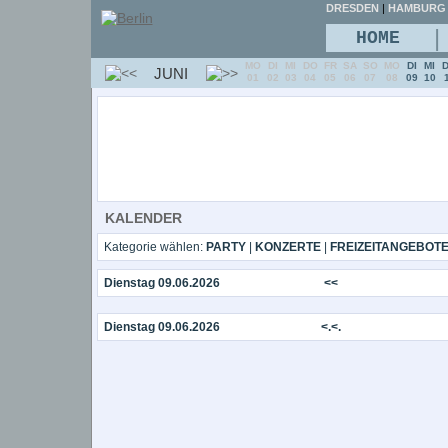
DRESDEN
|
HAMBURG
|
HOME
MO
DI
MI
DO
FR
SA
SO
MO
DI
MI
JUNI
01
02
03
04
05
06
07
08
09
10
KALENDER
Kategorie wählen:
PARTY
|
KONZERTE
|
FREIZEITANGEBOT
Dienstag 09.06.2026
<<
Dienstag 09.06.2026
<.<.