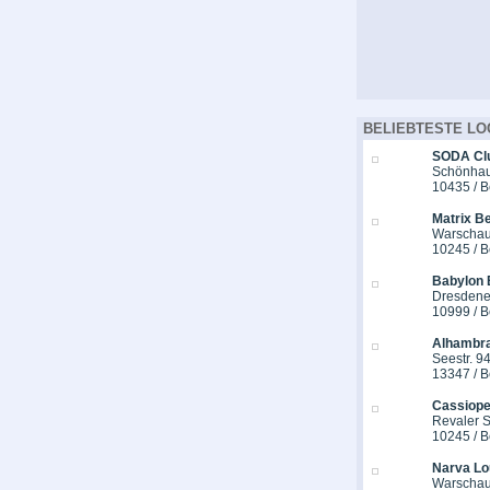
BELIEBTESTE LO
SODA Cl
Schönhaus
10435 / B
Matrix Be
Warschau
10245 / B
Babylon 
Dresdener
10999 / B
Alhambra
Seestr. 9
13347 / B
Cassiope
Revaler St
10245 / B
Narva Lo
Warschau