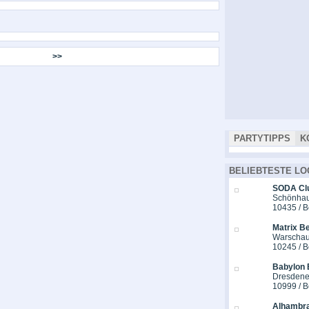
>>
PARTYTIPPS
K
BELIEBTESTE LO
SODA Cl
Schönhaus
10435 / B
Matrix Be
Warschau
10245 / B
Babylon 
Dresdener
10999 / B
Alhambra