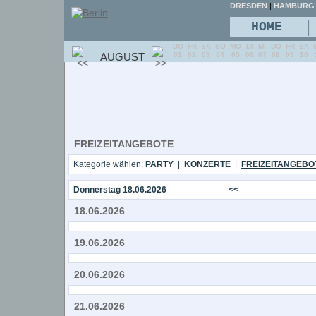
DRESDEN
|
HAMBURG
|
HOME
DO
FR
SA
SO
MO
DI
MI
DO
FR
SA
AUGUST
01
02
03
04
05
06
07
08
09
10
FREIZEITANGEBOTE
Kategorie wählen:
PARTY
|
KONZERTE
|
FREIZEITANGEBO
Donnerstag 18.06.2026
<<
18.06.2026
19.06.2026
20.06.2026
21.06.2026