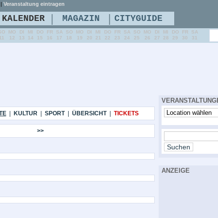
|
Veranstaltung eintragen
|
|
KALENDER
MAGAZIN
CITYGUIDE
SO
MO
DI
MI
DO
FR
SA
SO
MO
DI
MI
DO
FR
SA
SO
MO
DI
MI
DO
FR
SA
11
12
13
14
15
16
17
18
19
20
21
22
23
24
25
26
27
28
29
30
31
VERANSTALTUNG
TE
|
KULTUR
|
SPORT
|
ÜBERSICHT
|
TICKETS
>>
ANZEIGE