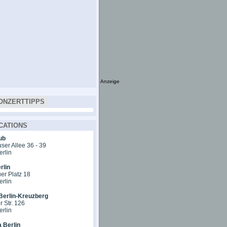
Anzeige
ONZERTTIPPS
CATIONS
ub
er Allee 36 - 39
erlin
rlin
er Platz 18
erlin
Berlin-Kreuzberg
 Str. 126
erlin
 Berlin