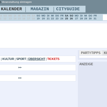
|
Veranstaltung eintragen
|
|
KALENDER
MAGAZIN
CITYGUIDE
SA
SO
MO
DI
MI
DO
FR
SA
SO
MO
DI
MI
DO
FR
SA
SO
MO
DI
MI
DO
FR
11
12
13
14
15
16
17
18
19
20
21
22
23
24
25
26
27
28
29
30
31
PARTYTIPPS
K
E
|
KULTUR
|
SPORT
|
ÜBERSICHT
|
TICKETS
ANZEIGE
>>
>>