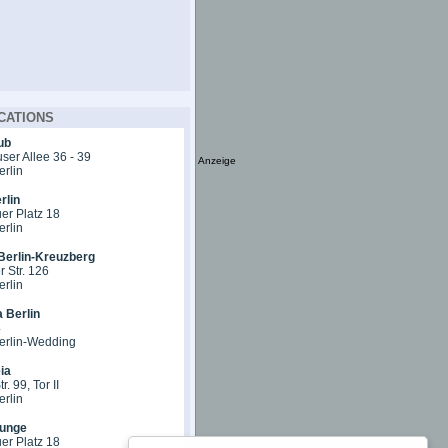
CATIONS
ub
er Allee 36 - 39
Anzeige
erlin
rlin
er Platz 18
erlin
Berlin-Kreuzberg
 Str. 126
erlin
 Berlin
4
erlin-Wedding
ia
r. 99, Tor II
erlin
unge
er Platz 18