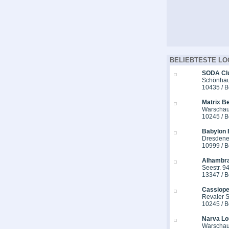
BELIEBTESTE LO
SODA Cl
Schönhaus
10435 / B
Matrix Be
Warschau
10245 / B
Babylon 
Dresdener
10999 / B
Alhambra
Seestr. 9
13347 / B
Cassiope
Revaler St
10245 / B
Narva Lo
Warschau