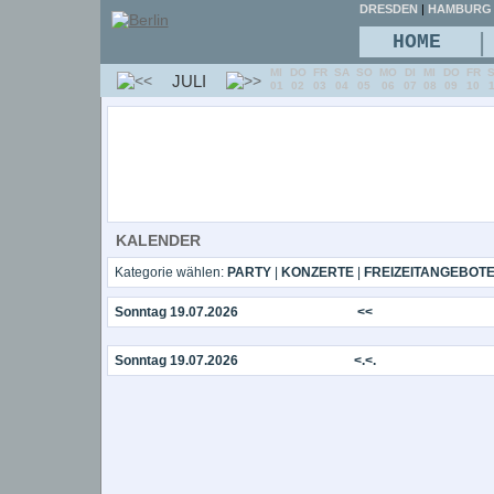
DRESDEN
|
HAMBURG
|
HOME
MI
DO
FR
SA
SO
MO
DI
MI
DO
FR
JULI
01
02
03
04
05
06
07
08
09
10
KALENDER
Kategorie wählen:
PARTY
|
KONZERTE
|
FREIZEITANGEBOT
Sonntag 19.07.2026
<<
Sonntag 19.07.2026
<.<.