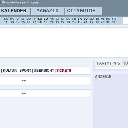
|
Veranstaltung eintragen
|
|
KALENDER
MAGAZIN
CITYGUIDE
SA
SO
MO
DI
MI
DO
FR
SA
SO
MO
DI
MI
DO
FR
SA
SO
MO
DI
MI
DO
FR
11
12
13
14
15
16
17
18
19
20
21
22
23
24
25
26
27
28
29
30
31
PARTYTIPPS
K
E
|
KULTUR
|
SPORT
|
ÜBERSICHT
|
TICKETS
ANZEIGE
>>
>>