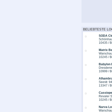
BELIEBTESTE LO
SODA Cl
Schönhaus
10435 / B
Matrix Be
Warschau
10245 / B
Babylon 
Dresdener
10999 / B
Alhambra
Seestr. 9
13347 / B
Cassiope
Revaler St
10245 / B
Narva Lo
Warschau