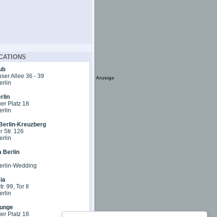
CATIONS
ub
er Allee 36 - 39
Anzeige
erlin
rlin
er Platz 18
erlin
Berlin-Kreuzberg
 Str. 126
erlin
 Berlin
4
erlin-Wedding
ia
r. 99, Tor II
erlin
unge
er Platz 18