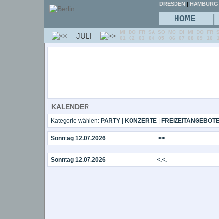
DRESDEN
|
HAMBURG
|
HOME
MI
DO
FR
SA
SO
MO
DI
MI
DO
FR
JULI
01
02
03
04
05
06
07
08
09
10
KALENDER
Kategorie wählen:
PARTY
|
KONZERTE
|
FREIZEITANGEBOT
Sonntag 12.07.2026
<<
Sonntag 12.07.2026
<.<.