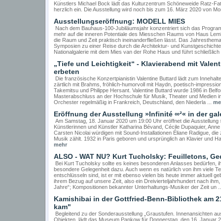
Künstlers Michael Bock lädt das Kulturzentrum Schöneweide Ratz-Fat
herzlich ein. Die Ausstellung wird noch bis zum 16. März 2020 von Mon
Ausstellungseröffnung: MODELL MIES
Nach dem Bauhaus-100-Jubiläumsjahr konzentriert sich das Progra
mehr auf die inneren Potentiale des Miesschen Raums von Haus Lemk
die Raum und Zeit praktisch ineinanderfließen lässt. Das Jahresth
Symposien zu einer Reise durch die Architektur- und Kunstgeschichte.
Nationalgalerie mit dem Mies van der Rohe Haus und führt schließlich 
„Tiefe und Leichtigkeit“ - Klavierabend mit Vale
erbeten
Die französische Konzertpianistin Valentine Buttard lädt zum Innehalt
zärtlich mit Brahms, fröhlich-humorvoll mit Haydn, poetisch-impressio
Takemitsu und Philippe Hersant. Valentine Buttard wurde 1986 in Belfo
Masterabschluss an der Hochschule für Musik, Theater und Medien in H
Orchester regelmäßig in Frankreich, Deutschland, den Niederla ...
me
Eröffnung der Ausstellung »Infinité ∞²« in der gal
Am Samstag, 18. Januar 2020 um 19:00 Uhr eröffnet die Ausstellung »Inf
Künstlerinnen und Künstler Katharina Bévand, Cécile Dupaquier, Anne
Carsten Nicolai würdigen mit Sound-Installationen Éliane Radigue, di
Musik zählt. 1932 in Paris geboren und ursprünglich an Klavier und Harf
mehr
ALSO - WAT NU? Kurt Tucholsky: Feuilletons, Ge
Bei Kurt Tucholsky sollte es keines besonderen Anlasses bedürfen, i
besondere Gelegenheit dazu. Auch wenn es natürlich von ihm viele Tex
entschlüsseln sind, ist er mit ebenso vielen bis heute immer aktuell ge
ihrem Bezug auf unsere Zeit, also ein Dreivierteljahrhundert nach ihm
Jahre“; Kompositionen bekannter Unterhaltungs-Musiker der Zeit un .
Kamishibai in der Gottfried-Benn-Bibliothek am 2
kam"
Begleitend zu der Sonderausstellung „Graustufen. Innenansichten a
Objekten, lädt das Museum Pankow für Donnerstag, den 16. Januar 20