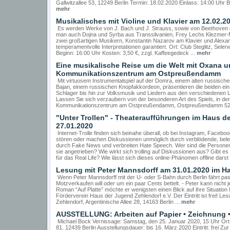
Gallwitzallee 53, 12249 Berlin Termin: 18.02.2020 Einlass: 14:00 Uhr B
mehr
Musikalisches mit Violine und Klavier am 12.02.20
Es werden Werke von J. Bach und J. Strauss, sowie von Beethoven 
man auch Dojna und Syrba aus Transsilvanien, Frey Lechs Klezmer-M
zwei großartigen Musikern, Konstantin Nazarov am Klavier und Alexand
temperamentvolle Interpretationen garantiert. Ort: Club Steglitz, Sele
Beginn: 16:00 Uhr Kosten: 3,50 €, zzgl. Kaffeegedeck ...
mehr
Eine musikalische Reise um die Welt mit Oxana un
Kommunikationszentrum am Ostpreußendamm
Mit virtuosem Instrumentalspiel auf der Domra, einem alten russisc
Bajan, einem russischen Knopfakkordeon, präsentieren die beiden ein
Schlager bis hin zur Volksmusik und Liedern aus den verschiedenen Lä
Lassen Sie sich verzaubern von der besonderen Art des Spiels, in der 
Kommunikationszentrum am Ostpreußendamm, Ostpreußendamm 52, 1
"Unter Trollen" - Theateraufführungen im Haus d
27.01.2020
Internet-Trolle finden sich beinahe überall, ob bei Instagram, Faceb
stören oder machen Diskussionen unmöglich durch verblödende, bele
durch Fake News und verbreiten Hate Speech. Wer sind die Personen
sie angetrieben? Wie wirkt sich trolling auf Diskussionen aus? Gib
für das Real Life? Wie lässt sich dieses online-Phänomen offline darst 
Lesung mit Peter Mannsdorff am 31.01.2020 im H
Wenn Peter Mannsdorff mit der U- oder S-Bahn durch Berlin fährt pass
Motzverkaufen will oder um ein paar Cents bettelt. - Peter kann nicht
Roman “Auf Platte” möchte er wenigsten einen Blick auf ihre Situatio
Förderverein Haus der Jugend Zehlendorf e.V. Der Eintritt ist frei! 
Zehlendorf, Argentinische Allee 28, 14163 Berlin ...
mehr
AUSSTELLUNG: Arbeiten auf Papier • Zeichnung •
Michael Bock Vernissage: Samstag, den 25. Januar 2020, 15 Uhr Ort:
81, 12439 Berlin Ausstellungsdauer: bis 16. März 2020 Eintritt: frei Z