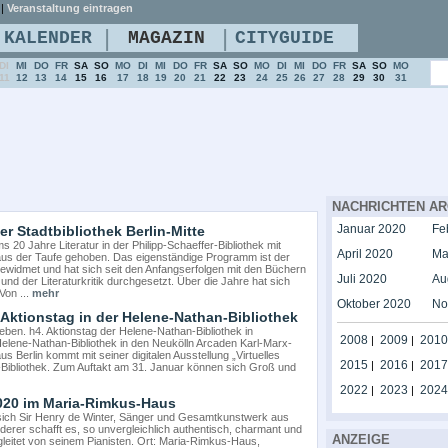
|
Veranstaltung eintragen
|
|
KALENDER
MAGAZIN
CITYGUIDE
DI
MI
DO
FR
SA
SO
MO
DI
MI
DO
FR
SA
SO
MO
DI
MI
DO
FR
SA
SO
MO
11
12
13
14
15
16
17
18
19
20
21
22
23
24
25
26
27
28
29
30
31
NACHRICHTEN AR
Januar 2020
Fe
er Stadtbibliothek Berlin-Mitte
20 Jahre Literatur in der Philipp-Schaeffer-Bibliothek mit
April 2020
Ma
 aus der Taufe gehoben. Das eigenständige Programm ist der
ewidmet und hat sich seit den Anfangserfolgen mit den Büchern
Juli 2020
Au
 der Literaturkritik durchgesetzt. Über die Jahre hat sich
Von ...
mehr
Oktober 2020
No
 Aktionstag in der Helene-Nathan-Bibliothek
ben. h4. Aktionstag der Helene-Nathan-Bibliothek in
2008
2009
2010
|
|
lene-Nathan-Bibliothek in den Neukölln Arcaden Karl-Marx-
us Berlin kommt mit seiner digitalen Ausstellung „Virtuelles
2015
2016
2017
|
|
Bibliothek. Zum Auftakt am 31. Januar können sich Groß und
2022
2023
2024
|
|
2020 im Maria-Rimkus-Haus
t sich Sir Henry de Winter, Sänger und Gesamtkunstwerk aus
derer schafft es, so unvergleichlich authentisch, charmant und
ANZEIGE
gleitet von seinem Pianisten. Ort: Maria-Rimkus-Haus,