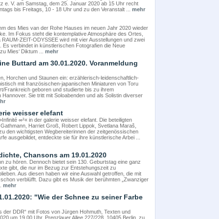
z e. V. am Samstag, dem 25. Januar 2020 ab 15 Uhr recht
tags bis Freitags, 10 - 18 Uhr und zu den Veranstalt ...
mehr
mm des Mies van der Rohe Hauses im neuen Jahr 2020 wieder
e. Im Fokus steht die kontemplative Atmosphäre des Ortes,
ema RAUM-ZEIT-ODYSSEE wird mit vier Ausstellungen und zwei
 Es verbindet in künstlerischen Fotografien die Neue
zu Mies‘ Diktum ...
mehr
ntine Buttard am 30.01.2020. Voranmeldung
en, Horchen und Staunen ein: erzählerisch-leidenschaftlich-
nistisch mit französischen-japanischen Miniaturen von Toru
rt/Frankreich geboren und studierte bis zu ihrem
annover. Sie tritt mit Soloabenden und als Solistin diverser
hr
erie weisser elefant
inité ∞²« in der galerie weisser elefant. Die beteiligten
 Gathmann, Harriet Groß, Robert Lippok, Svetlana Maraš,
e zu den wichtigsten Wegbereiterinnen der zeitgenössischen
e ausgebildet, entdeckte sie für ihre künstlerische Arbei ...
dichte, Chansons am 19.01.2020
hn zu hören. Dennoch bietet sein 130. Geburtstag eine ganz
te gibt, die nur im Bezug zur Entstehungszeit zu
blieben. Aus diesen haben wir eine Auswahl getroffen, die mit
, schon verblüfft. Dazu gibt es Musik der berühmten „Zwanziger
..
mehr
1.01.2020: "Wie der Schnee zu seiner Farbe
us der DDR“ mit Fotos von Jürgen Hohmuth, Texten und
20 um 19.00 Uhr, Prenzlauer Allee 227/228, 10405 Berlin, zu