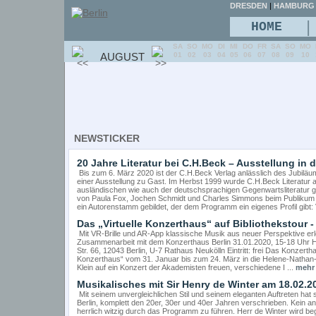
DRESDEN
|
HAMBURG
|
HOME
SA
SO
MO
DI
MI
DO
FR
SA
SO
MO
AUGUST
01
02
03
04
05
06
07
08
09
10
NEWSTICKER
20 Jahre Literatur bei C.H.Beck – Ausstellung in d
Bis zum 6. März 2020 ist der C.H.Beck Verlag anlässlich des Jubiläums 
einer Ausstellung zu Gast. Im Herbst 1999 wurde C.H.Beck Literatur
ausländischen wie auch der deutschsprachigen Gegenwartsliteratur g
von Paula Fox, Jochen Schmidt und Charles Simmons beim Publikum und
ein Autorenstamm gebildet, der dem Programm ein eigenes Profil gibt: 
Das „Virtuelle Konzerthaus“ auf Bibliothekstour -
Mit VR-Brille und AR-App klassische Musik aus neuer Perspektive erle
Zusammenarbeit mit dem Konzerthaus Berlin 31.01.2020, 15-18 Uhr He
Str. 66, 12043 Berlin, U-7 Rathaus Neukölln Eintritt: frei Das Konzertha
Konzerthaus“ vom 31. Januar bis zum 24. März in die Helene-Nathan-
Klein auf ein Konzert der Akademisten freuen, verschiedene I ...
mehr
Musikalisches mit Sir Henry de Winter am 18.02.
Mit seinem unvergleichlichen Stil und seinem eleganten Auftreten ha
Berlin, komplett den 20er, 30er und 40er Jahren verschrieben. Kein an
herrlich witzig durch das Programm zu führen. Herr de Winter wird be