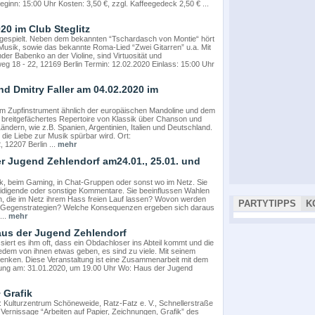
eginn: 15:00 Uhr Kosten: 3,50 €, zzgl. Kaffeegedeck 2,50 € ...
20 im Club Steglitz
gespielt. Neben dem bekannten “Tschardasch von Montie“ hört
usik, sowie das bekannte Roma-Lied “Zwei Gitarren” u.a. Mit
er Babenko an der Violine, sind Virtuosität und
rweg 18 - 22, 12169 Berlin Termin: 12.02.2020 Einlass: 15:00 Uhr
d Dmitry Faller am 04.02.2020 im
hem Zupfinstrument ähnlich der europäischen Mandoline und dem
 breitgefächertes Repertoire von Klassik über Chanson und
ndern, wie z.B. Spanien, Argentinien, Italien und Deutschland.
die Liebe zur Musik spürbar wird. Ort:
2207 Berlin ...
mehr
er Jugend Zehlendorf am24.01., 25.01. und
ook, beim Gaming, in Chat-Gruppen oder sonst wo im Netz. Sie
idigende oder sonstige Kommentare. Sie beeinflussen Wahlen
, die im Netz ihrem Hass freien Lauf lassen? Wovon werden
PARTYTIPPS
K
t es Gegenstrategien? Welche Konsequenzen ergeben sich daraus
...
mehr
aus der Jugend Zehlendorf
iert es ihm oft, dass ein Obdachloser ins Abteil kommt und die
 jedem von ihnen etwas geben, es sind zu viele. Mit seinem
n lenken. Diese Veranstaltung ist eine Zusammenarbeit mit dem
Lesung am: 31.01.2020, um 19.00 Uhr Wo: Haus der Jugend
 Grafik
 Kulturzentrum Schöneweide, Ratz-Fatz e. V., Schnellerstraße
ur Vernissage “Arbeiten auf Papier, Zeichnungen, Grafik” des