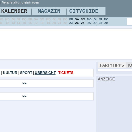
|
Veranstaltung eintragen
|
|
KALENDER
MAGAZIN
CITYGUIDE
SO
MO
DI
MI
DO
FR
SA
SO
MO
DI
MI
DO
FR
SA
SO
MO
DI
MI
DO
11
12
13
14
15
16
17
18
19
20
21
22
23
24
25
26
27
28
29
PARTYTIPPS
K
E
|
KULTUR
|
SPORT
|
ÜBERSICHT
|
TICKETS
ANZEIGE
>>
>>