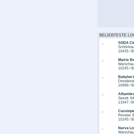
BELIEBTESTE LO
SODA Cl
Schönhaus
10435 / B
Matrix Be
Warschau
10245 / B
Babylon 
Dresdener
10999 / B
Alhambra
Seestr. 9
13347 / B
Cassiope
Revaler St
10245 / B
Narva Lo
Warschau