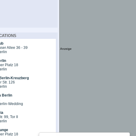
CATIONS
ub
er Allee 36 - 39
Anzeige
erlin
rlin
er Platz 18
erlin
Berlin-Kreuzberg
 Str. 126
erlin
 Berlin
4
erlin-Wedding
ia
r. 99, Tor II
erlin
unge
er Platz 18