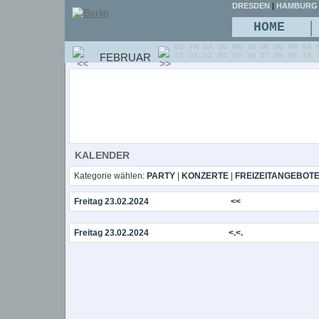
DRESDEN
|
HAMBURG
|
HOME
DO
FR
SA
SO
MO
DI
MI
DO
FR
SA
FEBRUAR
01
02
03
04
05
06
07
08
09
10
KALENDER
Kategorie wählen:
PARTY
|
KONZERTE
|
FREIZEITANGEBOT
Freitag 23.02.2024
<<
Freitag 23.02.2024
<.<.