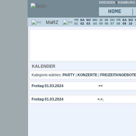
DRESDEN
|
HAMBURG
|
HOME
FR
SA
SO
MO
DI
MI
DO
FR
SA
SO
MäRZ
01
02
03
04
05
06
07
08
09
10
KALENDER
Kategorie wählen:
PARTY
|
KONZERTE
|
FREIZEITANGEBOT
Freitag 01.03.2024
<<
Freitag 01.03.2024
<.<.