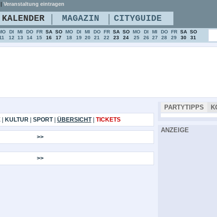
|
Veranstaltung eintragen
|
|
KALENDER
MAGAZIN
CITYGUIDE
MO
DI
MI
DO
FR
SA
SO
MO
DI
MI
DO
FR
SA
SO
MO
DI
MI
DO
FR
SA
SO
11
12
13
14
15
16
17
18
19
20
21
22
23
24
25
26
27
28
29
30
31
PARTYTIPPS
K
E
|
KULTUR
|
SPORT
|
ÜBERSICHT
|
TICKETS
ANZEIGE
>>
>>