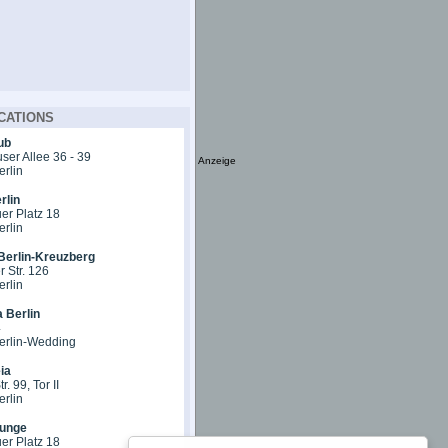
CATIONS
ub
er Allee 36 - 39
Anzeige
erlin
rlin
er Platz 18
erlin
Berlin-Kreuzberg
 Str. 126
erlin
 Berlin
4
erlin-Wedding
ia
r. 99, Tor II
erlin
unge
er Platz 18