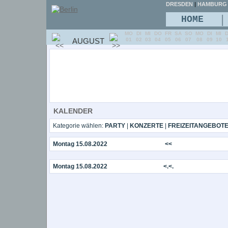
DRESDEN
|
HAMBURG
|
HOME
MO
DI
MI
DO
FR
SA
SO
MO
DI
MI
AUGUST
01
02
03
04
05
06
07
08
09
10
KALENDER
Kategorie wählen:
PARTY
|
KONZERTE
|
FREIZEITANGEBOT
Montag 15.08.2022
<<
Montag 15.08.2022
<.<.