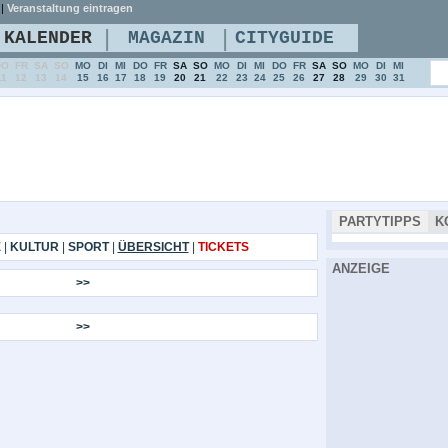
|
Veranstaltung eintragen
|
|
KALENDER
MAGAZIN
CITYGUIDE
DO
FR
SA
SO
MO
DI
MI
DO
FR
SA
SO
MO
DI
MI
DO
FR
SA
SO
MO
DI
MI
11
12
13
14
15
16
17
18
19
20
21
22
23
24
25
26
27
28
29
30
31
PARTYTIPPS
K
E
|
KULTUR
|
SPORT
|
ÜBERSICHT
|
TICKETS
ANZEIGE
>>
>>