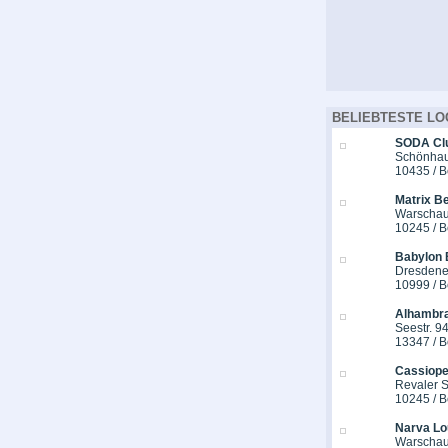
BELIEBTESTE LO
SODA Cl
Schönhaus
10435 / B
Matrix Be
Warschau
10245 / B
Babylon 
Dresdener
10999 / B
Alhambra
Seestr. 9
13347 / B
Cassiope
Revaler St
10245 / B
Narva Lo
Warschau