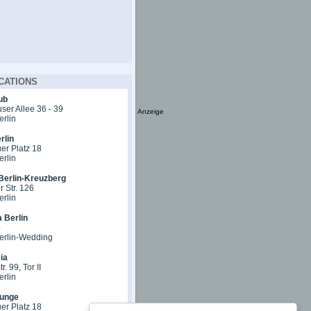
CATIONS
ub
er Allee 36 - 39
Anzeige
erlin
rlin
er Platz 18
erlin
Berlin-Kreuzberg
 Str. 126
erlin
 Berlin
4
erlin-Wedding
ia
r. 99, Tor II
erlin
unge
er Platz 18