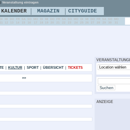
|
Veranstaltung eintragen
|
|
KALENDER
MAGAZIN
CITYGUIDE
DI
MI
DO
FR
SA
SO
MO
DI
MI
DO
FR
SA
SO
MO
DI
MI
DO
FR
SA
SO
MO
11
12
13
14
15
16
17
18
19
20
21
22
23
24
25
26
27
28
29
30
31
VERANSTALTUNG
TE
|
KULTUR
|
SPORT
|
ÜBERSICHT
|
TICKETS
>>
ANZEIGE