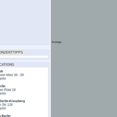
Anzeige
ONZERTTIPPS
CATIONS
ub
er Allee 36 - 39
erlin
rlin
er Platz 18
erlin
Berlin-Kreuzberg
 Str. 126
erlin
 Berlin