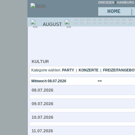
DRESDEN
|
HAMBURG
|
HOME
SA
SO
MO
DI
MI
DO
FR
SA
SO
MO
AUGUST
01
02
03
04
05
06
07
08
09
10
KULTUR
Kategorie wählen:
PARTY
|
KONZERTE
|
FREIZEITANGEBO
Mittwoch 08.07.2026
<<
08.07.2026
09.07.2026
10.07.2026
11.07.2026