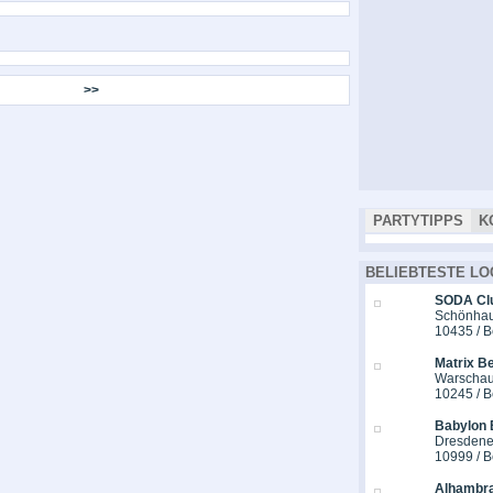
>>
PARTYTIPPS
K
BELIEBTESTE LO
SODA Cl
Schönhaus
10435 / B
Matrix Be
Warschau
10245 / B
Babylon 
Dresdener
10999 / B
Alhambra