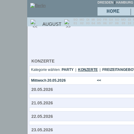
DRESDEN
|
HAMBURG
|
HOME
SO
MO
DI
MI
DO
FR
SA
SO
MO
DI
AUGUST
01
02
03
04
05
06
07
08
09
10
KONZERTE
Kategorie wählen:
PARTY
|
KONZERTE
|
FREIZEITANGEBO
Mittwoch 20.05.2026
<<
20.05.2026
21.05.2026
22.05.2026
23.05.2026