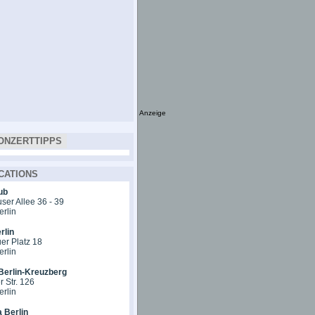
Anzeige
ONZERTTIPPS
CATIONS
ub
er Allee 36 - 39
erlin
rlin
er Platz 18
erlin
Berlin-Kreuzberg
 Str. 126
erlin
 Berlin