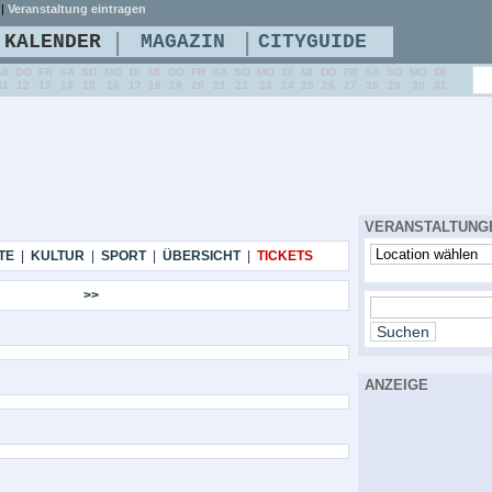
|
Veranstaltung eintragen
|
|
KALENDER
MAGAZIN
CITYGUIDE
MI
DO
FR
SA
SO
MO
DI
MI
DO
FR
SA
SO
MO
DI
MI
DO
FR
SA
SO
MO
DI
11
12
13
14
15
16
17
18
19
20
21
22
23
24
25
26
27
28
29
30
31
VERANSTALTUNG
TE
|
KULTUR
|
SPORT
|
ÜBERSICHT
|
TICKETS
>>
ANZEIGE