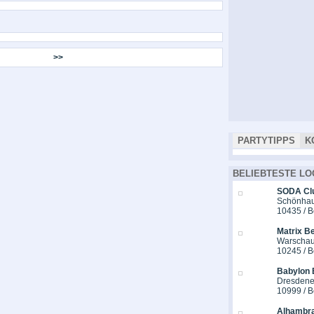
>>
PARTYTIPPS
K
BELIEBTESTE LO
SODA Cl
Schönhaus
10435 / B
Matrix Be
Warschau
10245 / B
Babylon 
Dresdener
10999 / B
Alhambra