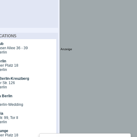
CATIONS
ub
er Allee 36 - 39
Anzeige
erlin
rlin
er Platz 18
erlin
Berlin-Kreuzberg
 Str. 126
erlin
 Berlin
4
erlin-Wedding
ia
r. 99, Tor II
erlin
unge
er Platz 18