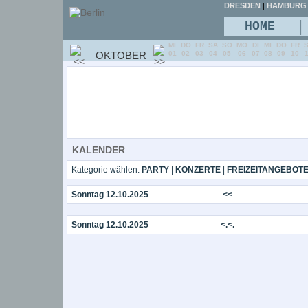
DRESDEN
|
HAMBURG
|
HOME
MI
DO
FR
SA
SO
MO
DI
MI
DO
FR
OKTOBER
01
02
03
04
05
06
07
08
09
10
KALENDER
Kategorie wählen:
PARTY
|
KONZERTE
|
FREIZEITANGEBOT
Sonntag 12.10.2025
<<
Sonntag 12.10.2025
<.<.