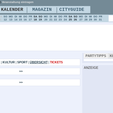
|
Veranstaltung eintragen
|
|
KALENDER
MAGAZIN
CITYGUIDE
SA
SO
MO
DI
MI
DO
FR
SA
SO
MO
DI
MI
DO
FR
SA
SO
MO
DI
MI
DO
FR
11
12
13
14
15
16
17
18
19
20
21
22
23
24
25
26
27
28
29
30
31
PARTYTIPPS
K
E
|
KULTUR
|
SPORT
|
ÜBERSICHT
|
TICKETS
ANZEIGE
>>
>>