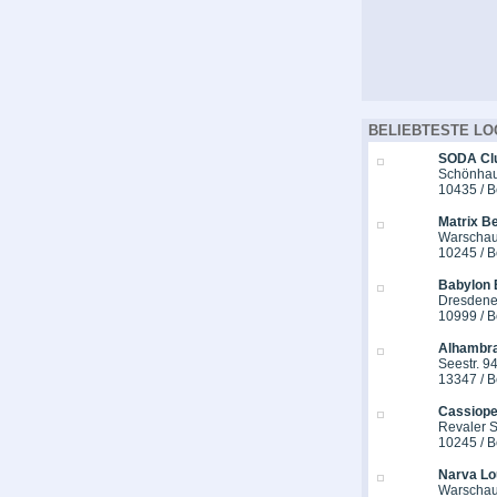
BELIEBTESTE LO
SODA Cl
Schönhaus
10435 / B
Matrix Be
Warschau
10245 / B
Babylon 
Dresdener
10999 / B
Alhambra
Seestr. 9
13347 / B
Cassiope
Revaler St
10245 / B
Narva Lo
Warschau