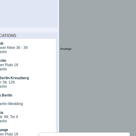
CATIONS
ub
er Allee 36 - 39
Anzeige
erlin
rlin
er Platz 18
erlin
Berlin-Kreuzberg
 Str. 126
erlin
 Berlin
4
erlin-Wedding
ia
r. 99, Tor II
erlin
unge
er Platz 18