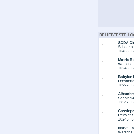
BELIEBTESTE LO
SODA Cl
Schönhaus
10435 / B
Matrix Be
Warschau
10245 / B
Babylon 
Dresdener
10999 / B
Alhambra
Seestr. 9
13347 / B
Cassiope
Revaler St
10245 / B
Narva Lo
Warschau