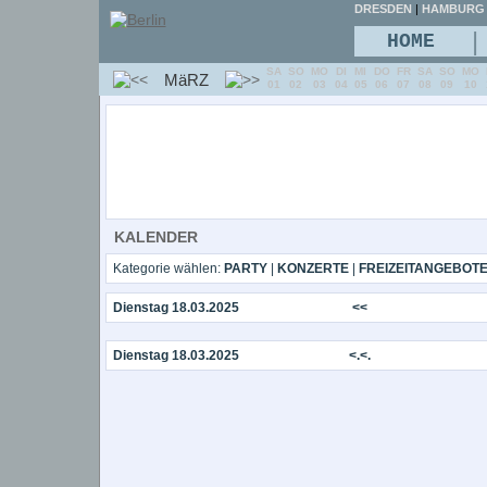
DRESDEN
|
HAMBURG
|
HOME
SA
SO
MO
DI
MI
DO
FR
SA
SO
MO
MäRZ
01
02
03
04
05
06
07
08
09
10
KALENDER
Kategorie wählen:
PARTY
|
KONZERTE
|
FREIZEITANGEBOT
Dienstag 18.03.2025
<<
Dienstag 18.03.2025
<.<.