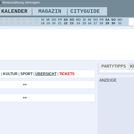
|
Veranstaltung eintragen
|
|
KALENDER
MAGAZIN
CITYGUIDE
DI
MI
DO
FR
SA
SO
MO
DI
MI
DO
FR
SA
SO
MO
DI
MI
DO
FR
SA
SO
MO
11
12
13
14
15
16
17
18
19
20
21
22
23
24
25
26
27
28
29
30
31
PARTYTIPPS
K
E
|
KULTUR
|
SPORT
|
ÜBERSICHT
|
TICKETS
ANZEIGE
>>
>>