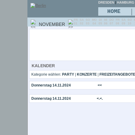
DRESDEN
|
HAMBURG
|
HOME
FR
SA
SO
MO
DI
MI
DO
FR
SA
SO
NOVEMBER
01
02
03
04
05
06
07
08
09
10
KALENDER
Kategorie wählen:
PARTY
|
KONZERTE
|
FREIZEITANGEBOT
Donnerstag 14.11.2024
<<
Donnerstag 14.11.2024
<.<.