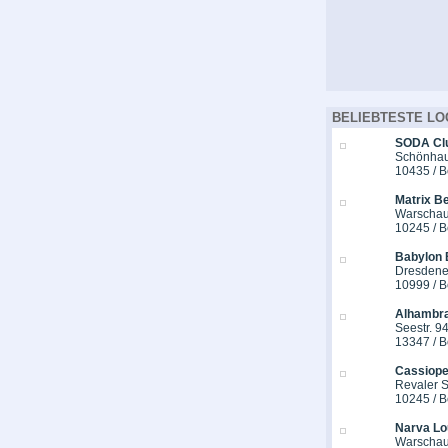
BELIEBTESTE LO
SODA Cl
Schönhaus
10435 / B
Matrix Be
Warschau
10245 / B
Babylon 
Dresdener
10999 / B
Alhambra
Seestr. 9
13347 / B
Cassiope
Revaler St
10245 / B
Narva Lo
Warschau