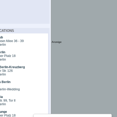
CATIONS
ub
er Allee 36 - 39
Anzeige
erlin
rlin
er Platz 18
erlin
Berlin-Kreuzberg
 Str. 126
erlin
 Berlin
4
erlin-Wedding
ia
r. 99, Tor II
erlin
unge
er Platz 18