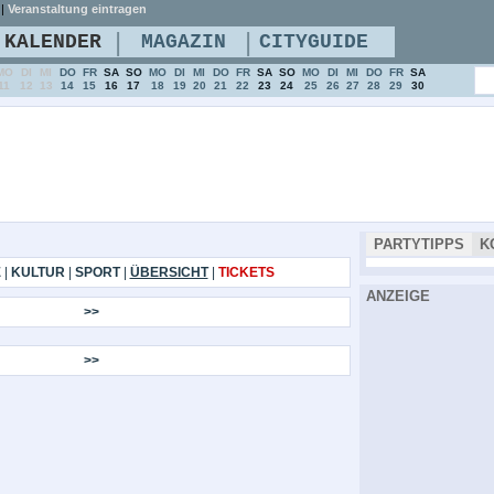
|
Veranstaltung eintragen
|
|
KALENDER
MAGAZIN
CITYGUIDE
MO
DI
MI
DO
FR
SA
SO
MO
DI
MI
DO
FR
SA
SO
MO
DI
MI
DO
FR
SA
11
12
13
14
15
16
17
18
19
20
21
22
23
24
25
26
27
28
29
30
PARTYTIPPS
K
E
|
KULTUR
|
SPORT
|
ÜBERSICHT
|
TICKETS
ANZEIGE
>>
>>