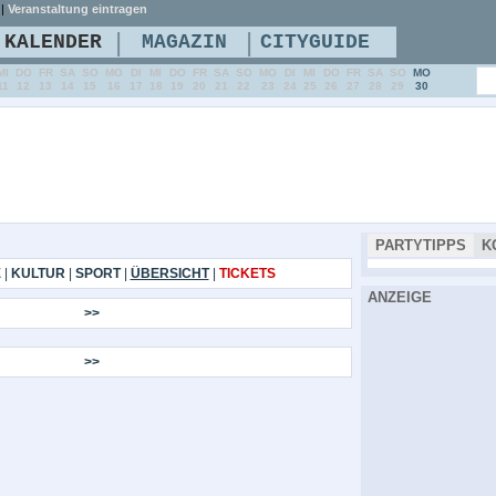
|
Veranstaltung eintragen
|
|
KALENDER
MAGAZIN
CITYGUIDE
MI
DO
FR
SA
SO
MO
DI
MI
DO
FR
SA
SO
MO
DI
MI
DO
FR
SA
SO
MO
11
12
13
14
15
16
17
18
19
20
21
22
23
24
25
26
27
28
29
30
PARTYTIPPS
K
E
|
KULTUR
|
SPORT
|
ÜBERSICHT
|
TICKETS
ANZEIGE
>>
>>