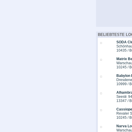
BELIEBTESTE LO
SODA Cl
Schönhaus
10435 / B
Matrix Be
Warschau
10245 / B
Babylon 
Dresdener
10999 / B
Alhambra
Seestr. 9
13347 / B
Cassiope
Revaler St
10245 / B
Narva Lo
Warschau