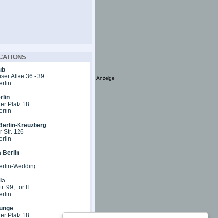
CATIONS
ub
er Allee 36 - 39
Anzeige
erlin
rlin
er Platz 18
erlin
Berlin-Kreuzberg
 Str. 126
erlin
 Berlin
4
erlin-Wedding
ia
r. 99, Tor II
erlin
unge
er Platz 18