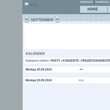
DRESDEN
|
HAMBURG
|
HOME
SO
MO
DI
MI
DO
FR
SA
SO
MO
DI
SEPTEMBER
01
02
03
04
05
06
07
08
09
10
KALENDER
Kategorie wählen:
PARTY
|
KONZERTE
|
FREIZEITANGEBOT
Montag 30.09.2024
<<
Montag 30.09.2024
<.<.