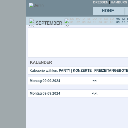
DRESDEN
|
HAMBURG
|
HOME
SO
MO
DI
MI
DO
FR
SA
SO
MO
DI
SEPTEMBER
01
02
03
04
05
06
07
08
09
10
KALENDER
Kategorie wählen:
PARTY
|
KONZERTE
|
FREIZEITANGEBOT
Montag 09.09.2024
<<
Montag 09.09.2024
<.<.