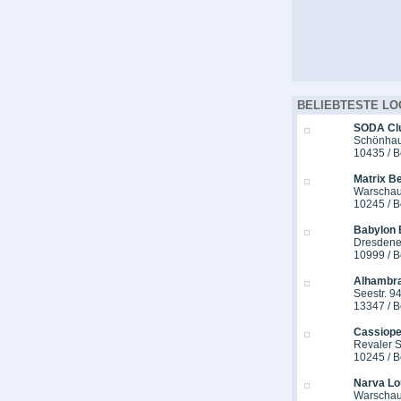
BELIEBTESTE LO
SODA Cl
Schönhaus
10435 / B
Matrix Be
Warschau
10245 / B
Babylon 
Dresdener
10999 / B
Alhambra
Seestr. 9
13347 / B
Cassiope
Revaler St
10245 / B
Narva Lo
Warschau