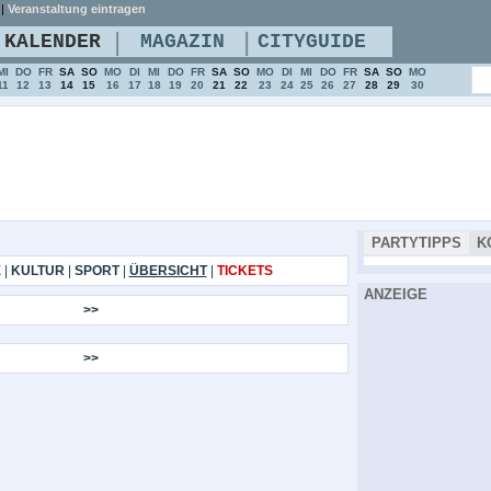
|
Veranstaltung eintragen
|
|
KALENDER
MAGAZIN
CITYGUIDE
MI
DO
FR
SA
SO
MO
DI
MI
DO
FR
SA
SO
MO
DI
MI
DO
FR
SA
SO
MO
11
12
13
14
15
16
17
18
19
20
21
22
23
24
25
26
27
28
29
30
PARTYTIPPS
K
E
|
KULTUR
|
SPORT
|
ÜBERSICHT
|
TICKETS
ANZEIGE
>>
>>