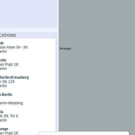
CATIONS
ub
er Allee 36 - 39
Anzeige
erlin
rlin
er Platz 18
erlin
Berlin-Kreuzberg
 Str. 126
erlin
 Berlin
4
erlin-Wedding
ia
r. 99, Tor II
erlin
unge
er Platz 18