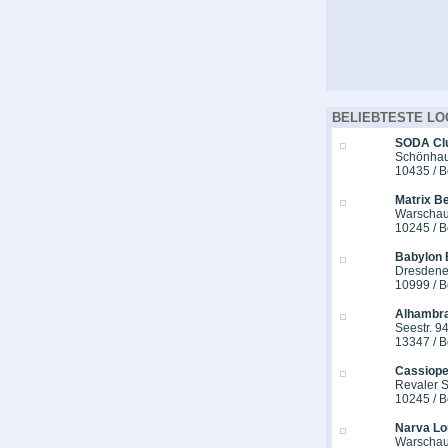
BELIEBTESTE LO
SODA Cl
Schönhaus
10435 / B
Matrix Be
Warschau
10245 / B
Babylon 
Dresdener
10999 / B
Alhambra
Seestr. 9
13347 / B
Cassiope
Revaler St
10245 / B
Narva Lo
Warschau