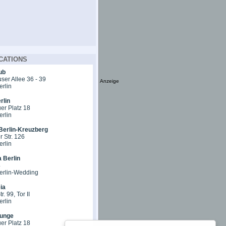
CATIONS
ub
er Allee 36 - 39
Anzeige
erlin
rlin
er Platz 18
erlin
Berlin-Kreuzberg
 Str. 126
erlin
 Berlin
4
erlin-Wedding
ia
r. 99, Tor II
erlin
unge
er Platz 18