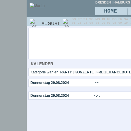
DRESDEN
|
HAMBURG
|
HOME
DO
FR
SA
SO
MO
DI
MI
DO
FR
SA
AUGUST
01
02
03
04
05
06
07
08
09
10
KALENDER
Kategorie wählen:
PARTY
|
KONZERTE
|
FREIZEITANGEBOT
Donnerstag 29.08.2024
<<
Donnerstag 29.08.2024
<.<.