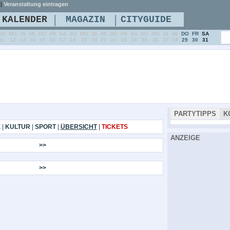
|
Veranstaltung eintragen
|
|
KALENDER
MAGAZIN
CITYGUIDE
SO
MO
DI
MI
DO
FR
SA
SO
MO
DI
MI
DO
FR
SA
SO
MO
DI
MI
DO
FR
SA
11
12
13
14
15
16
17
18
19
20
21
22
23
24
25
26
27
28
29
30
31
PARTYTIPPS
K
E
|
KULTUR
|
SPORT
|
ÜBERSICHT
|
TICKETS
ANZEIGE
>>
>>