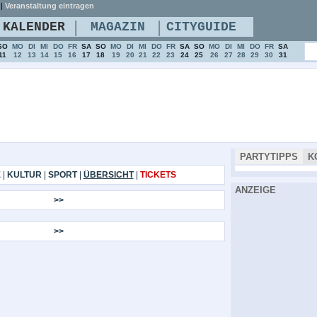
|
Veranstaltung eintragen
|
|
KALENDER
MAGAZIN
CITYGUIDE
SO
MO
DI
MI
DO
FR
SA
SO
MO
DI
MI
DO
FR
SA
SO
MO
DI
MI
DO
FR
SA
11
12
13
14
15
16
17
18
19
20
21
22
23
24
25
26
27
28
29
30
31
PARTYTIPPS
K
E
|
KULTUR
|
SPORT
|
ÜBERSICHT
|
TICKETS
ANZEIGE
>>
>>