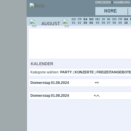
DRESDEN
|
HAMBURG
|
HOME
DO
FR
SA
SO
MO
DI
MI
DO
FR
SA
AUGUST
01
02
03
04
05
06
07
08
09
10
KALENDER
Kategorie wählen:
PARTY
|
KONZERTE
|
FREIZEITANGEBOT
Donnerstag 01.08.2024
<<
Donnerstag 01.08.2024
<.<.