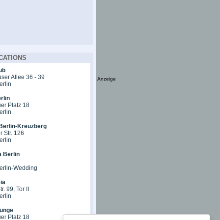
CATIONS
ub
er Allee 36 - 39
Anzeige
erlin
rlin
er Platz 18
erlin
Berlin-Kreuzberg
 Str. 126
erlin
 Berlin
4
erlin-Wedding
ia
r. 99, Tor II
erlin
unge
er Platz 18