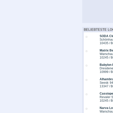
BELIEBTESTE LO
SODA Cl
Schönhaus
10435 / B
Matrix Be
Warschau
10245 / B
Babylon 
Dresdener
10999 / B
Alhambra
Seestr. 9
13347 / B
Cassiope
Revaler St
10245 / B
Narva Lo
Warschau